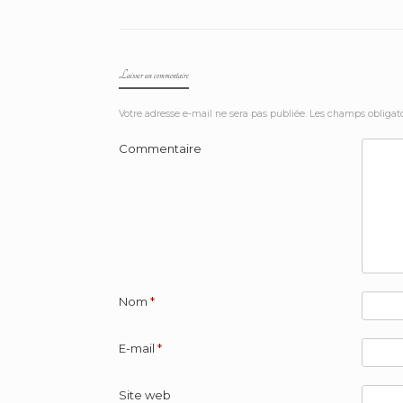
Laisser un commentaire
Votre adresse e-mail ne sera pas publiée.
Les champs obligato
Commentaire
Nom
*
E-mail
*
Site web