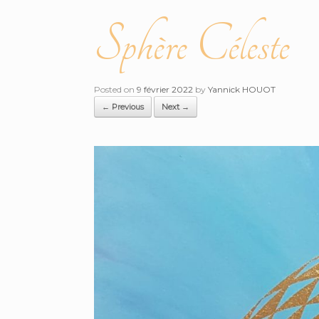
Sphère Céleste
Posted on
9 février 2022
by
Yannick HOUOT
← Previous
Next →