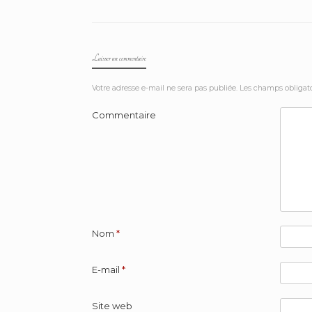
Laisser un commentaire
Votre adresse e-mail ne sera pas publiée.
Les champs obligato
Commentaire
Nom
*
E-mail
*
Site web