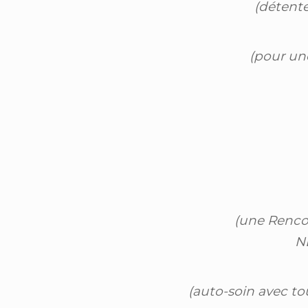
(détente
(pour un
(une Renco
NB
(auto-soin avec to