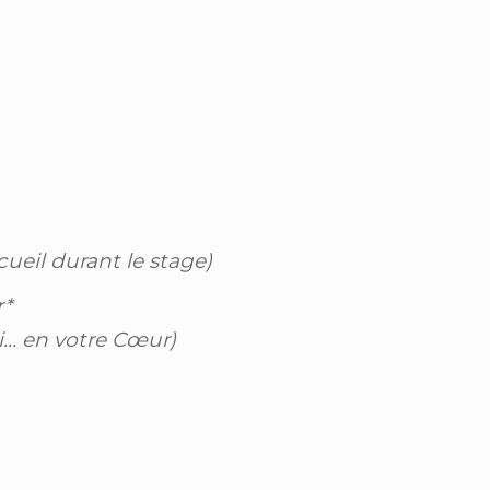
ueil durant le stage)
*
oi… en votre
Cœur)