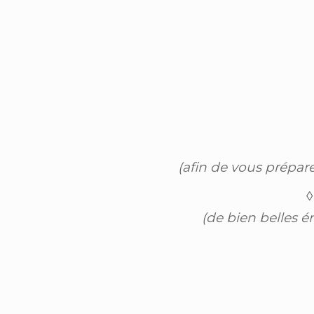
(afin de vous prépar
◊
(de bien belles é