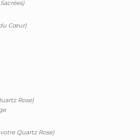
 Sacrées)
 du
Cœur
)
uartz Rose)
age
 votre Quartz Rose)