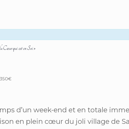
u Cœur qui est en Soi »
350€
emps d’un week-end et en totale imme
on en plein cœur du joli village de S