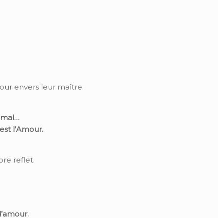
our envers leur maître.
imal…
est l’Amour.
e reflet.
d’amour.