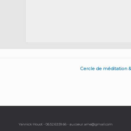
Cercle de méditation & 
Yannick Houot - 06.52.63.59.66 - au.coeur.ame@gmail.com