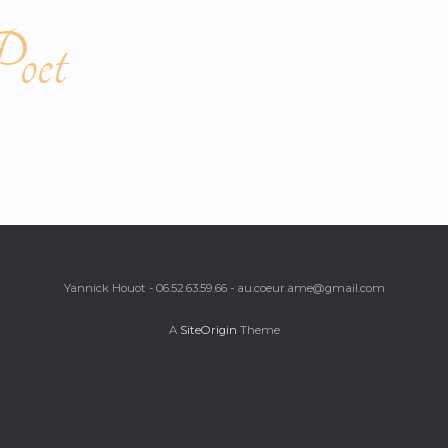
oet
Yannick Houot - 06.52.63.59.66 - au.coeur.ame@gmail.com
A
SiteOrigin
Theme