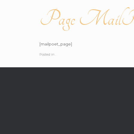
Page MailP
[mailpoet_page]
Posted in .